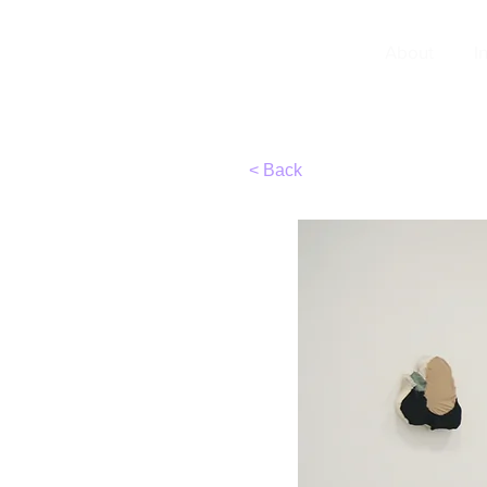
TIRC
About
I
< Back