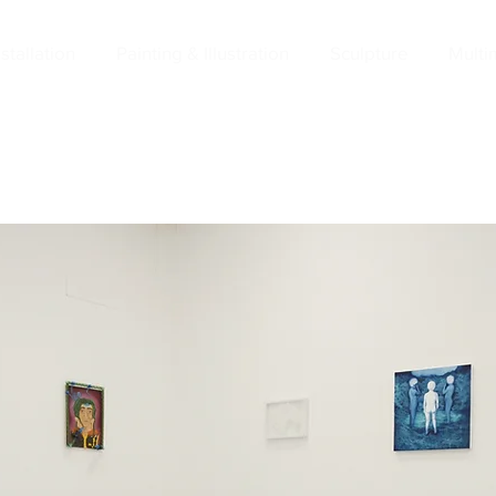
nstallation
Painting & Illustration
Sculpture
Multi