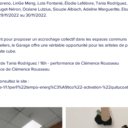
 Moreno, LinGe Meng, Lola Fontanié, Élodie Lefébvre, Tania Rodríguez,
ouget-Néron, Océane Lutzius, Siouzie Albiach, Adeline Margueritte, Els
29/11/2022 au 30/11/2022.
ssent pour proposer un accrochage collectif dans les espaces commun
liers, le Garage offre une véritable opportunité pour les artistes de p
ite cube.
 de Tania Rodríguez / 16h - performance de Clémence Rousseau
ance de Clémence Rousseau
nsultez le site :
ance-1/1.1perf/%22tempo-energ%C3%A9tico%22-activation-%22quitucoa