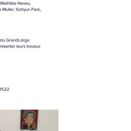
 Mathilde Neveu,
a Muller, Sohyun Park,
s du GrandLarge.
résenter leurs travaux
tl%22