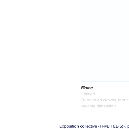
Biome
Untitled
Oil paint on canvas, fabric
variable dimension
Exposition collective «H@BITÉE(S)», 