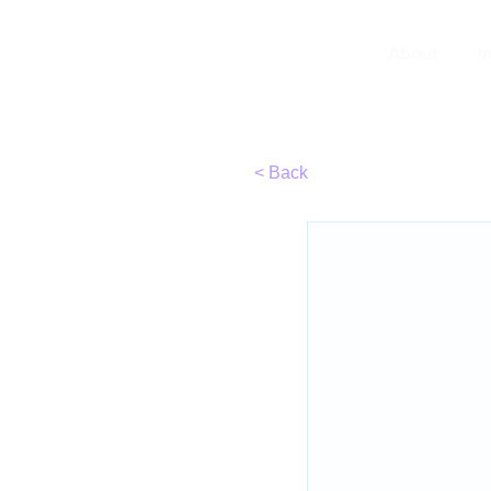
TIRC
About
I
< Back