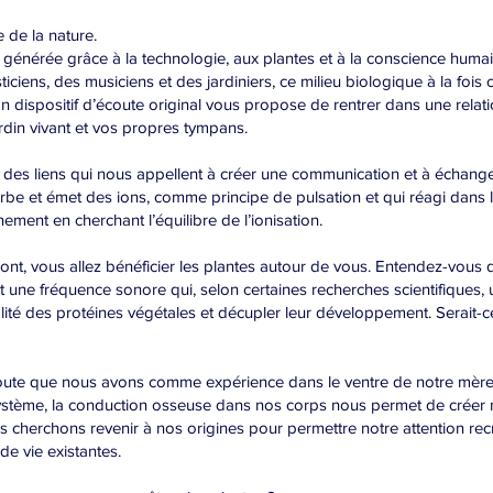
e de la nature.
nérée grâce à la technologie, aux plantes et à la conscience humain
ticiens, des musiciens et des jardiniers, ce milieu biologique à la fois
Un dispositif d’écoute original vous propose de rentrer dans une rela
rdin vivant et vos propres tympans.
des liens qui nous appellent à créer une communication et à échanger
orbe et émet des ions, comme principe de pulsation et qui réagi dans
ment en cherchant l’équilibre de l’ionisation.
 front, vous allez bénéficier les plantes autour de vous. Entendez-vous 
vent une fréquence sonore qui, selon certaines recherches scientifique
talité des protéines végétales et décupler leur développement. Serait-
coute que nous avons comme expérience dans le ventre de notre mère
système, la conduction osseuse dans nos corps nous permet de créer 
s cherchons revenir à nos origines pour permettre notre attention rec
e vie existantes.