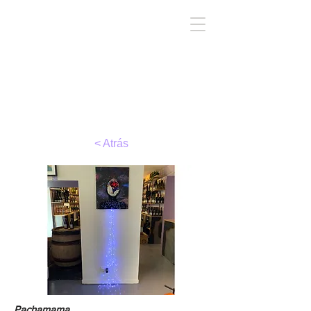
TIRC
< Atrás
Pachamama