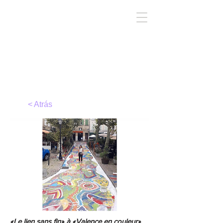
TIRC
< Atrás
«Le lien sans fin» à «Valence en couleur»