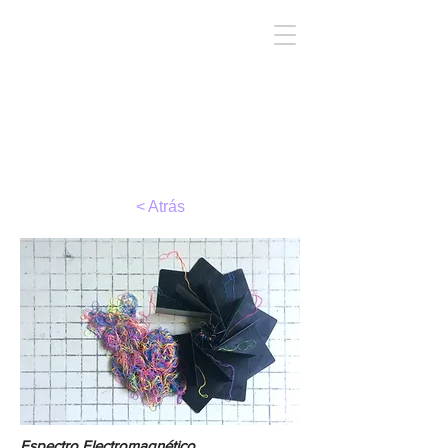
TIRC
< Atrás
Espectro Electromagnético