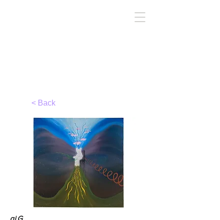
TIRC
< Back
qi.G