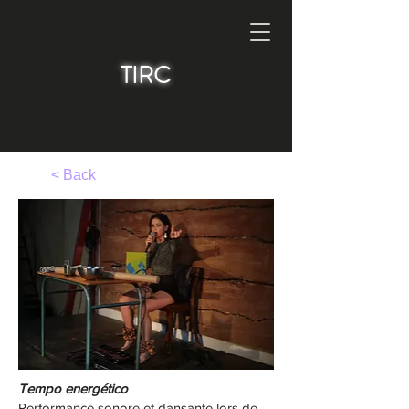
TIRC
< Back
Tempo energético
Performance sonore et dansante lors de