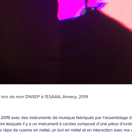
é lors de mon DNSEP à l'ESAAA, Annecy, 2019
2019 avec des instruments de musique fabriqués par l’assemblage d’o
armi lesquels il y a un instrument à cordes composé d’une pièce d’ord
e râpe de cuisine en métal, un bol en métal et en interaction avec ma v