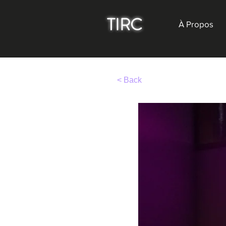
TIRC
À Propos
< Back