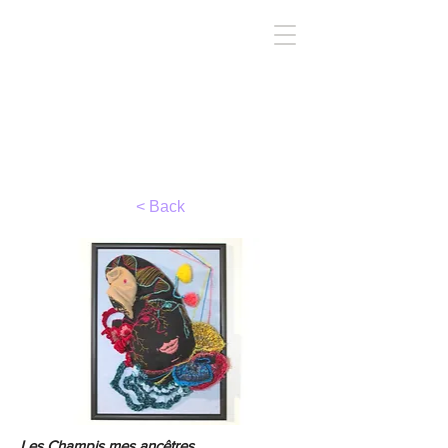
TIRC
< Back
Les Champis mes ancêtres