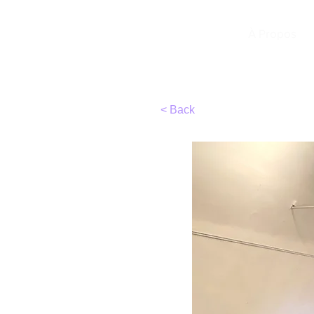
TIRC
À Propos
< Back