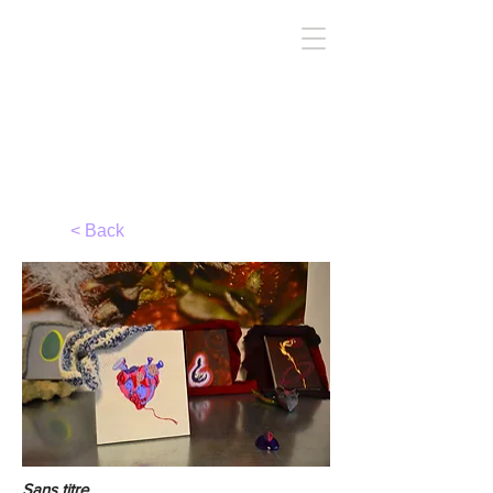
TIRC
< Back
Sans titre