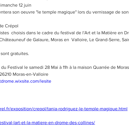
imanche 12 juin

de Crépol

Châteauneuf de Galaure, Moras en  Valloire, Le Grand-Serre, Sain
sont gratuites.

26210 Moras-en-Valloire

atdrome.wixsite.com/lesite
rel.fr/exposition/crepol/tania-rodriguez-le-temple-magique.html
estival-lart-et-la-matiere-en-drome-des-collines/