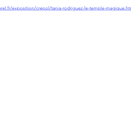
urel.fr/exposition/crepol/tania-rodriguez-le-temple-magique.ht