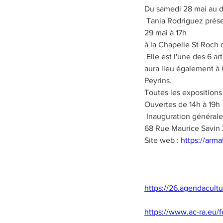
Du samedi 28 mai au d
 Tania Rodriguez présentera son oeuvre "le temple magique" lors du vernissage de son exposition le dimanche 
29 mai à 17h 

à la Chapelle St Roch 
 Elle est l'une des 6 artistes  choisis dans le cadre du festival de l'Art et la Matière en Drôme des  Collines qui 
aura lieu également à 
Peyrins. 

Toutes les expositions 
Ouvertes de 14h à 19h

 Inauguration générale du Festival le samedi 28 Mai à 11h à la maison Quarrée de Moras en Valloire

68 Rue Maurice Savin 
Site web : 
https://arm
https://26.agendacultu
https://www.ac-ra.eu/f