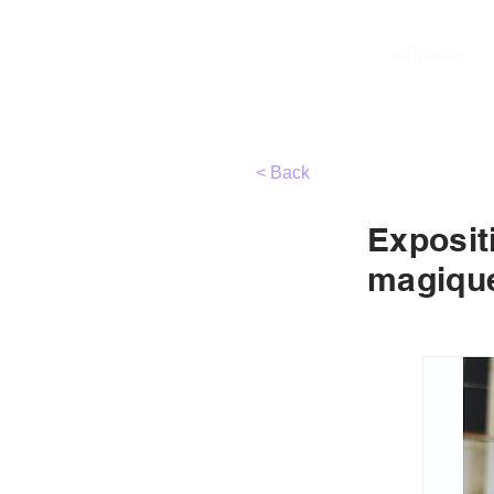
TIRC
À Propos
< Back
Exposit
magique