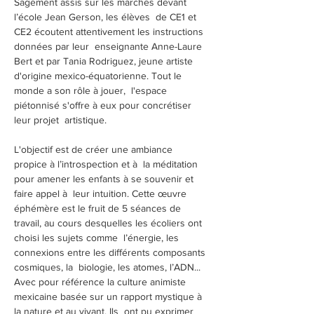
Sagement assis sur les marches devant 
l’école Jean Gerson, les élèves  de CE1 et 
CE2 écoutent attentivement les instructions 
données par leur  enseignante Anne-Laure 
Bert et par Tania Rodriguez, jeune artiste  
d'origine mexico-équatorienne. Tout le 
monde a son rôle à jouer,  l'espace 
piétonnisé s'offre à eux pour concrétiser 
leur projet  artistique.
L'objectif est de créer une ambiance 
propice à l’introspection et à  la méditation 
pour amener les enfants à se souvenir et 
faire appel à  leur intuition. Cette œuvre 
éphémère est le fruit de 5 séances de  
travail, au cours desquelles les écoliers ont 
choisi les sujets comme  l’énergie, les 
connexions entre les différents composants 
cosmiques, la  biologie, les atomes, l’ADN... 
Avec pour référence la culture animiste  
mexicaine basée sur un rapport mystique à 
la nature et au vivant. Ils  ont pu exprimer 