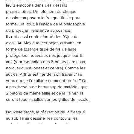
leurs émotions dans des dessins 
préparatoires. Un  élément de chaque 
dessin composera la fresque finale pour 
former un  tout, à l’image de la philosophie 
du projet, en référence au cosmos.
Ils ont aussi confectionné des "Ojos de 
dios". Au Mexique, cet objet  artisanal en 
forme de losange tissé de fils de laine 
protège les  nouveaux-nés jusqu’à leur 5 
ans (représentation des 5 points cardinaux,  
nord, sud, est, ouest et centre). Comme les 
autres, Arthur est fier de  son travail : "Tu 
veux que je t'explique comment on fait ? On 
a pas  besoin de beaucoup de matériel, que 
2 bâtons de même taille et de la  laine." Ils 
seront tous installés sur les grilles de l'école.
Nouvelle étape, la réalisation de la fresque 
au sol. Tania dessine  les contours, les 
enfants appliquent les couleurs. L’œuvre 
prend petit à  petit forme. Bombes de 